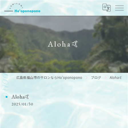
Aloha🤙
広島県福山市のサロンならHo’oponopono
ブログ
Aloha🤙
Aloha🤙
2025/01/30