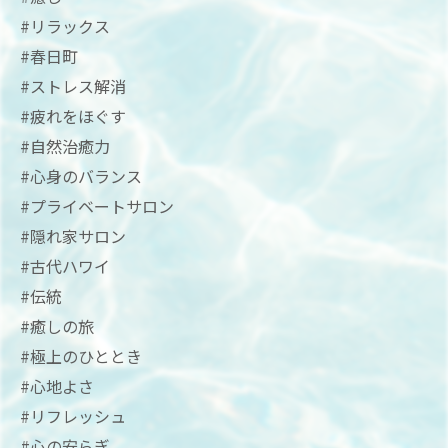
#リラックス
#春日町
#ストレス解消
#疲れをほぐす
#自然治癒力
#心身のバランス
#プライベートサロン
#隠れ家サロン
#古代ハワイ
#伝統
#癒しの旅
#極上のひととき
#心地よさ
#リフレッシュ
#心の安らぎ