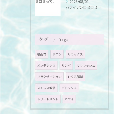
2026/08/01
ハワイアンロミロミって、
タグ
Tags
福山市
サロン
リラックス
メンテナンス
リンパ
リフレッシュ
リラクゼーション
むくみ解消
ストレス解消
デトックス
トリートメント
ハワイ