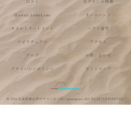
口コミ
当サロンの特徴
Hawaii LomiLomi
オールハンド
オイルトリートメント
ハワイ留学
スピリチュアル
アクセス
ブログ
お問い合わせ
プライバシーポリシー
サイトマップ
© 2026 広島県福山市のサロンならHo’oponopono ALL RIGHTS RESERVED.