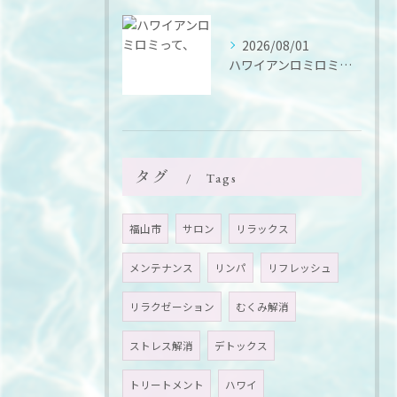
2026/08/01
ハワイアンロミロミって、
タグ
Tags
福山市
サロン
リラックス
メンテナンス
リンパ
リフレッシュ
リラクゼーション
むくみ解消
ストレス解消
デトックス
トリートメント
ハワイ