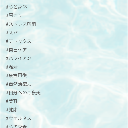
#心と身体
#肩こり
#ストレス解消
#スパ
#デトックス
#自己ケア
#ハワイアン
#温活
#疲労回復
#自然治癒力
#自分へのご褒美
#美容
#健康
#ウェルネス
#心の栄養