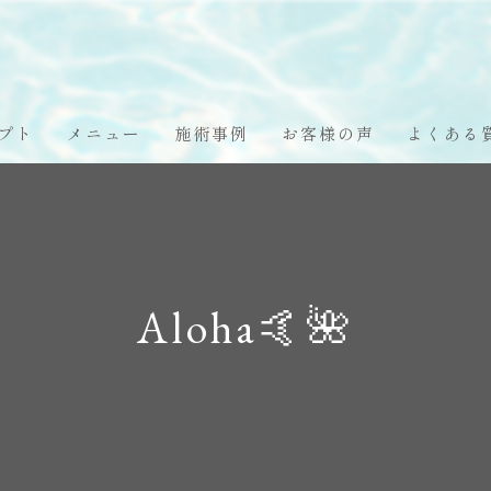
プト
メニュー
施術事例
お客様の声
よくある
Aloha🤙🌺