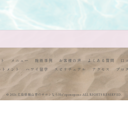
プト
メニュー
施術事例
お客様の声
よくある質問
口
ートメント
ハワイ留学
スピリチュアル
アクセス
ブロ
© 2026 広島県福山市のサロンならHo’oponopono ALL RIGHTS RESERVED.