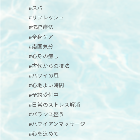
#スパ
#リフレッシュ
#伝統療法
#全身ケア
#南国気分
#心身の癒し
#古代からの技法
#ハワイの風
#心地よい時間
#予約受付中
#日常のストレス解消
#バランス整う
#ハワイアンマッサージ
#心を込めて