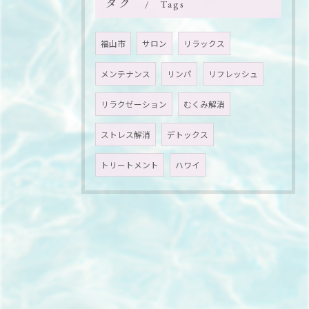
タグ
Tags
福山市
サロン
リラックス
メンテナンス
リンパ
リフレッシュ
リラクゼーション
むくみ解消
ストレス解消
デトックス
トリートメント
ハワイ