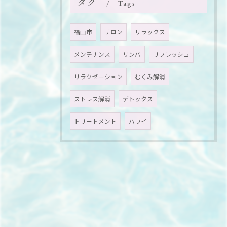
タグ
Tags
福山市
サロン
リラックス
メンテナンス
リンパ
リフレッシュ
リラクゼーション
むくみ解消
ストレス解消
デトックス
トリートメント
ハワイ