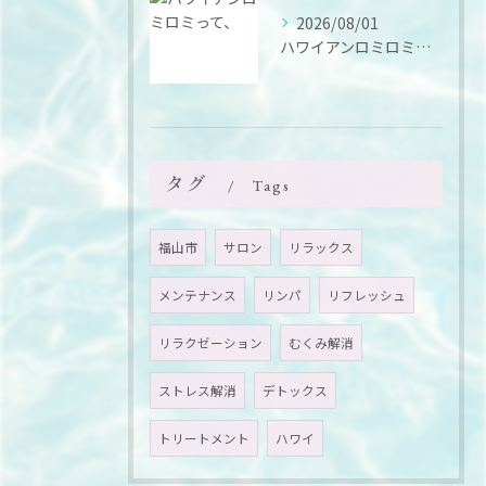
2026/08/01
ハワイアンロミロミって、
タグ
Tags
福山市
サロン
リラックス
メンテナンス
リンパ
リフレッシュ
リラクゼーション
むくみ解消
ストレス解消
デトックス
トリートメント
ハワイ