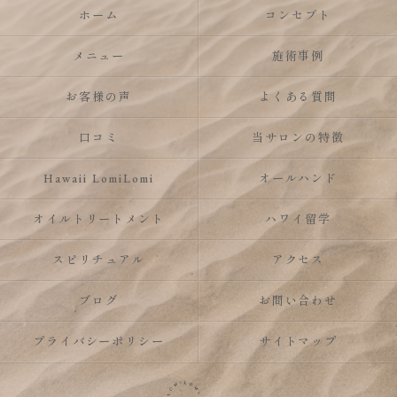
ホーム
コンセプト
メニュー
施術事例
お客様の声
よくある質問
口コミ
当サロンの特徴
Hawaii LomiLomi
オールハンド
オイルトリートメント
ハワイ留学
スピリチュアル
アクセス
ブログ
お問い合わせ
プライバシーポリシー
サイトマップ