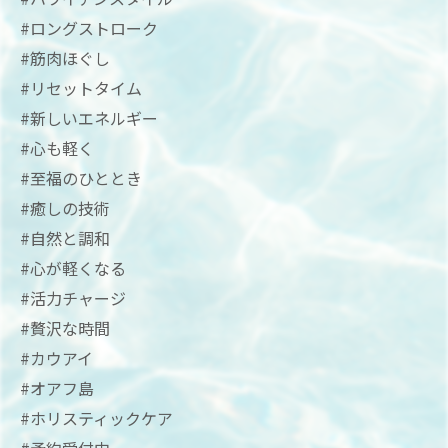
#ロングストローク
#筋肉ほぐし
#リセットタイム
#新しいエネルギー
#心も軽く
#至福のひととき
#癒しの技術
#自然と調和
#心が軽くなる
#活力チャージ
#贅沢な時間
#カウアイ
#オアフ島
#ホリスティックケア