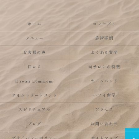
ホーム
コンセプト
メニュー
施術事例
お客様の声
よくある質問
口コミ
当サロンの特徴
Hawaii LomiLomi
オールハンド
オイルトリートメント
ハワイ留学
スピリチュアル
アクセス
ブログ
お問い合わせ
プライバシーポリシー
サイトマップ