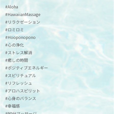
#Aloha
#HawaiianMassage
#リラクゼーション
#ロミロミ
#Hooponopono
#心の浄化
#ストレス解消
#癒しの時間
#ポジティブエネルギー
#スピリチュアル
#リフレッシュ
#アロハスピリット
#心身のバランス
#幸福感
#90分マッサージ