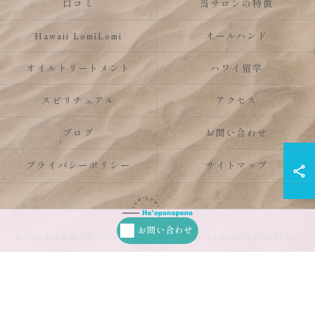
口コミ
当サロンの特徴
Hawaii LomiLomi
オールハンド
オイルトリートメント
ハワイ留学
スピリチュアル
アクセス
ブログ
お問い合わせ
プライバシーポリシー
サイトマップ
お問い合わせ
© 2026 広島県福山市のサロンならHo’oponopono ALL RIGHTS RESERVED.