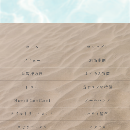
ホーム
コンセプト
メニュー
施術事例
お客様の声
よくある質問
口コミ
当サロンの特徴
Hawaii LomiLomi
オールハンド
オイルトリートメント
ハワイ留学
スピリチュアル
アクセス