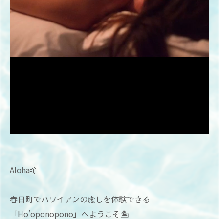
Aloha🤙
春日町でハワイアンの癒しを体験できる
「Ho’oponopono」へようこそ🏝