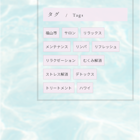
タグ
Tags
福山市
サロン
リラックス
メンテナンス
リンパ
リフレッシュ
リラクゼーション
むくみ解消
ストレス解消
デトックス
トリートメント
ハワイ