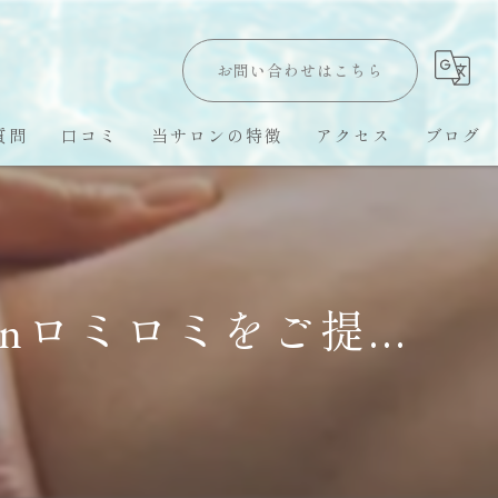
お問い合わせはこちら
質問
口コミ
当サロンの特徴
アクセス
ブログ
Hawaii LomiLomi
オールハンド
nロミロミをご提...
オイルトリートメント
ハワイ留学
スピリチュアル