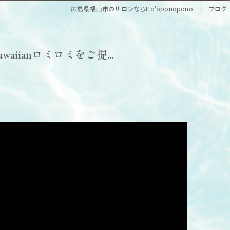
広島県福山市のサロンならHo’oponopono
ブログ
iianロミロミをご提...