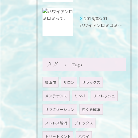
2026/08/01
ハワイアンロミロミって、
タグ
Tags
福山市
サロン
リラックス
メンテナンス
リンパ
リフレッシュ
リラクゼーション
むくみ解消
ストレス解消
デトックス
トリートメント
ハワイ