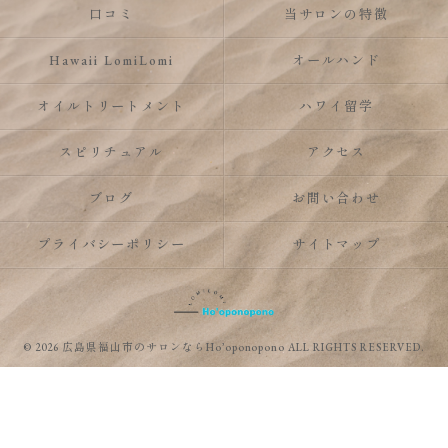
口コミ
当サロンの特徴
Hawaii LomiLomi
オールハンド
オイルトリートメント
ハワイ留学
スピリチュアル
アクセス
ブログ
お問い合わせ
プライバシーポリシー
サイトマップ
© 2026 広島県福山市のサロンならHo’oponopono ALL RIGHTS RESERVED.