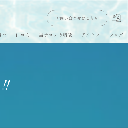
お問い合わせはこちら
質問
口コミ
当サロンの特徴
アクセス
ブログ
Hawaii LomiLomi
オールハンド
‼️
オイルトリートメント
ハワイ留学
スピリチュアル