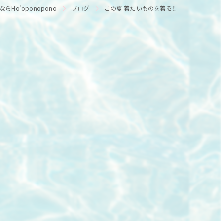
Ho’oponopono
ブログ
この夏 着たいものを着る‼️