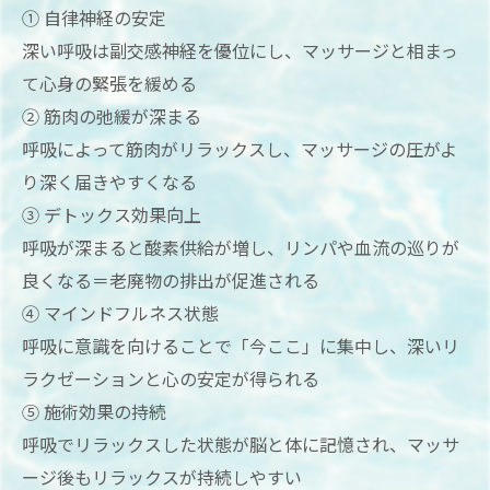
① 自律神経の安定
深い呼吸は副交感神経を優位にし、マッサージと相まっ
て心身の緊張を緩める
② 筋肉の弛緩が深まる
呼吸によって筋肉がリラックスし、マッサージの圧がよ
り深く届きやすくなる
③ デトックス効果向上
呼吸が深まると酸素供給が増し、リンパや血流の巡りが
良くなる＝老廃物の排出が促進される
④ マインドフルネス状態
呼吸に意識を向けることで「今ここ」に集中し、深いリ
ラクゼーションと心の安定が得られる
⑤ 施術効果の持続
呼吸でリラックスした状態が脳と体に記憶され、マッサ
ージ後もリラックスが持続しやすい