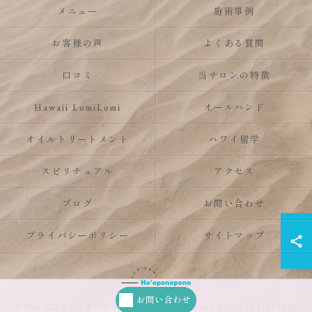
メニュー
施術事例
お客様の声
よくある質問
口コミ
当サロンの特徴
Hawaii LomiLomi
オールハンド
オイルトリートメント
ハワイ留学
スピリチュアル
アクセス
ブログ
お問い合わせ
プライバシーポリシー
サイトマップ
お問い合わせ
© 2026 広島県福山市のサロンならHo’oponopono ALL RIGHTS RESERVED.