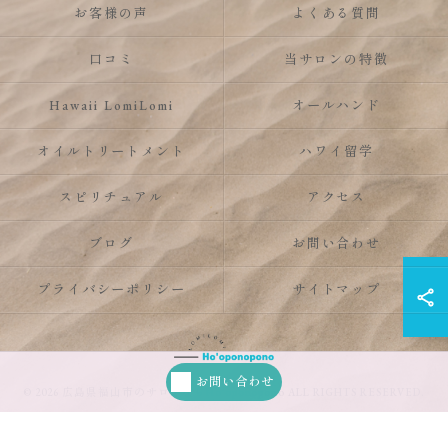
お客様の声
よくある質問
口コミ
当サロンの特徴
Hawaii LomiLomi
オールハンド
オイルトリートメント
ハワイ留学
スピリチュアル
アクセス
ブログ
お問い合わせ
プライバシーポリシー
サイトマップ
お問い合わせ
© 2026 広島県福山市のサロンならHo’oponopono ALL RIGHTS RESERVED.