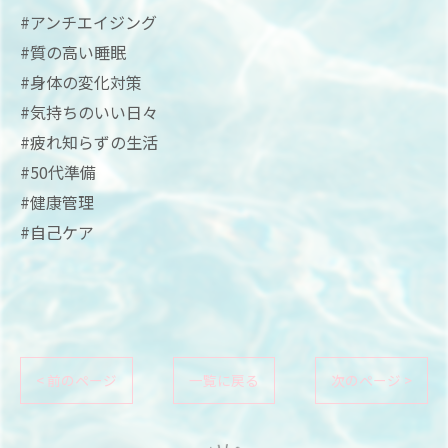
#アンチエイジング
#質の高い睡眠
#身体の変化対策
#気持ちのいい日々
#疲れ知らずの生活
#50代準備
#健康管理
#自己ケア
< 前のページ
一覧に戻る
次のページ >