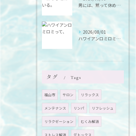
男には、黙って休める場所がいる。
2026/08/01
ハワイアンロミロミって、
タグ
Tags
福山市
サロン
リラックス
メンテナンス
リンパ
リフレッシュ
リラクゼーション
むくみ解消
ストレス解消
デトックス