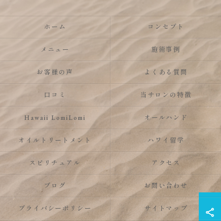
ホーム
コンセプト
メニュー
施術事例
お客様の声
よくある質問
口コミ
当サロンの特徴
Hawaii LomiLomi
オールハンド
オイルトリートメント
ハワイ留学
スピリチュアル
アクセス
ブログ
お問い合わせ
プライバシーポリシー
サイトマップ