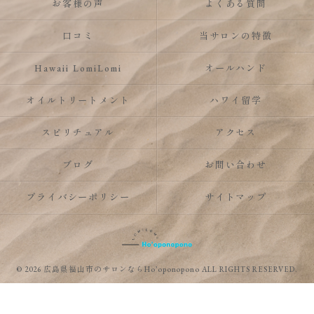
お客様の声
よくある質問
口コミ
当サロンの特徴
Hawaii LomiLomi
オールハンド
オイルトリートメント
ハワイ留学
スピリチュアル
アクセス
ブログ
お問い合わせ
プライバシーポリシー
サイトマップ
© 2026 広島県福山市のサロンならHo’oponopono ALL RIGHTS RESERVED.