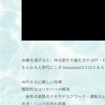
40歳を過ぎると、体の変化や疲れ方が20代・
そんな大人世代にこそ Hawaiianロミロミ
40代からに嬉しい効果
慢性的なコリやハリの解消
長年の姿勢のクセやデスクワーク・運転など
血流・リンパの流れ改善