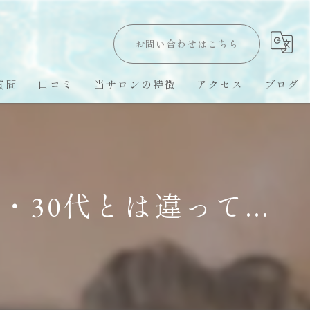
お問い合わせはこちら
質問
口コミ
当サロンの特徴
アクセス
ブログ
Hawaii LomiLomi
オールハンド
30代とは違って...
オイルトリートメント
ハワイ留学
スピリチュアル