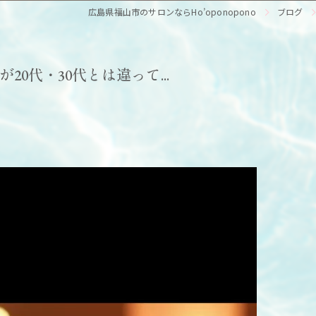
広島県福山市のサロンならHo’oponopono
ブログ
0代・30代とは違って...