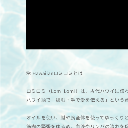
🌺 Hawaiianロミロミとは
ロミロミ（Lomi Lomi）は、古代ハワイに
ハワイ語で「揉む・手で愛を伝える」という意
オイルを使い、肘や腕全体を使ってゆっくり
筋肉の緊張をゆるめ、血液やリンパの流れを