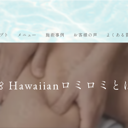
プト
メニュー
施術事例
お客様の声
よくある
🌺 Hawaiianロミロミと