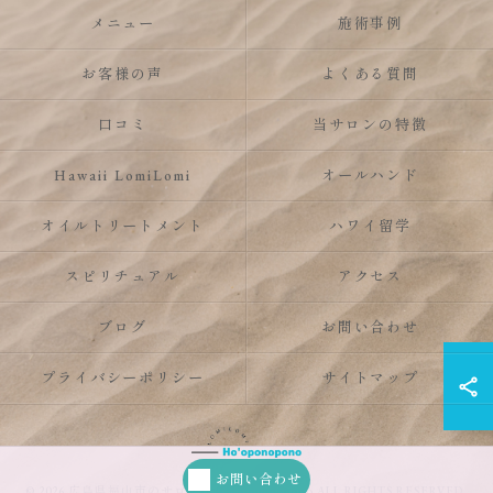
メニュー
施術事例
お客様の声
よくある質問
口コミ
当サロンの特徴
Hawaii LomiLomi
オールハンド
オイルトリートメント
ハワイ留学
スピリチュアル
アクセス
ブログ
お問い合わせ
プライバシーポリシー
サイトマップ
お問い合わせ
© 2026 広島県福山市のサロンならHo’oponopono ALL RIGHTS RESERVED.