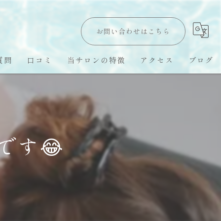
お問い合わせはこちら
質問
口コミ
当サロンの特徴
アクセス
ブログ
Hawaii LomiLomi
オールハンド
です😂
オイルトリートメント
ハワイ留学
スピリチュアル