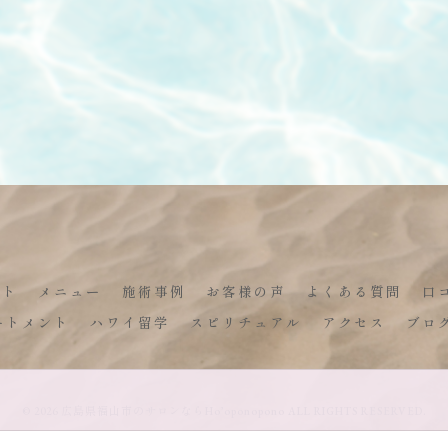
プト
メニュー
施術事例
お客様の声
よくある質問
口
ートメント
ハワイ留学
スピリチュアル
アクセス
ブロ
© 2026 広島県福山市のサロンならHo’oponopono ALL RIGHTS RESERVED.