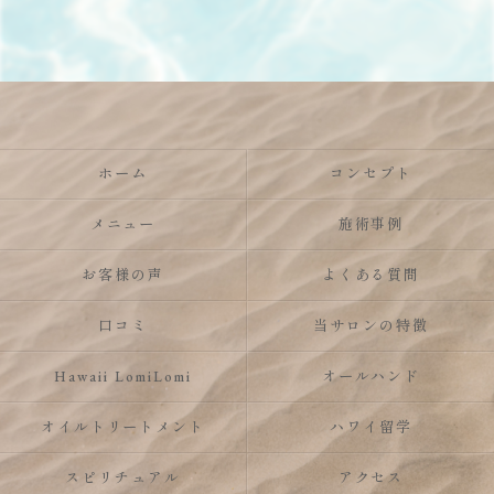
ホーム
コンセプト
メニュー
施術事例
お客様の声
よくある質問
口コミ
当サロンの特徴
Hawaii LomiLomi
オールハンド
オイルトリートメント
ハワイ留学
スピリチュアル
アクセス