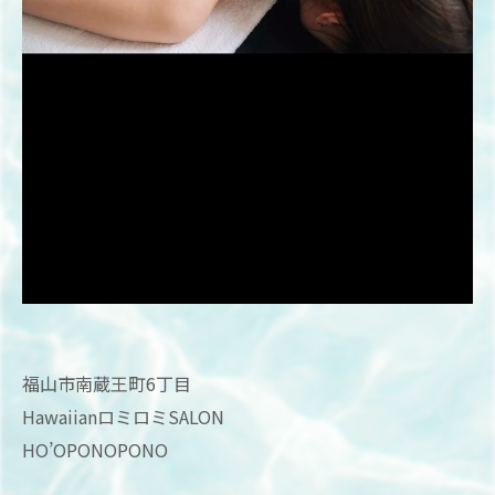
福山市南蔵王町6丁目
HawaiianロミロミSALON
HO’OPONOPONO