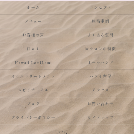
ホーム
コンセプト
メニュー
施術事例
お客様の声
よくある質問
口コミ
当サロンの特徴
Hawaii LomiLomi
オールハンド
オイルトリートメント
ハワイ留学
スピリチュアル
アクセス
ブログ
お問い合わせ
プライバシーポリシー
サイトマップ