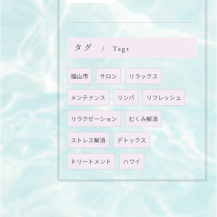
タグ
Tags
福山市
サロン
リラックス
メンテナンス
リンパ
リフレッシュ
リラクゼーション
むくみ解消
ストレス解消
デトックス
トリートメント
ハワイ