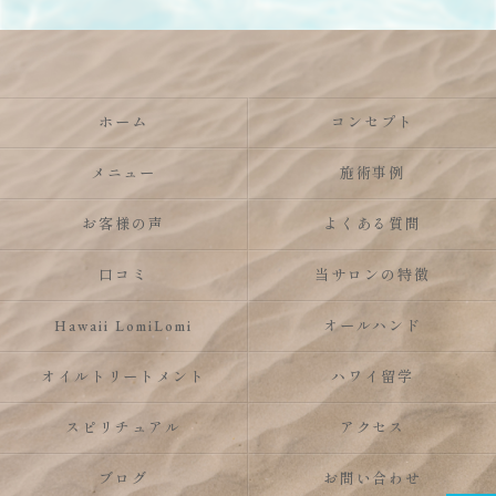
ホーム
コンセプト
メニュー
施術事例
お客様の声
よくある質問
口コミ
当サロンの特徴
Hawaii LomiLomi
オールハンド
オイルトリートメント
ハワイ留学
スピリチュアル
アクセス
ブログ
お問い合わせ