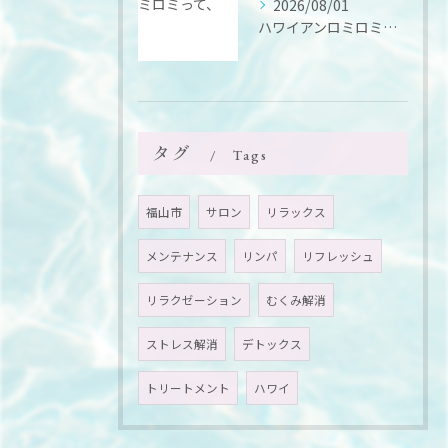
2026/08/01
ハワイアンロミロミって、
タグ
Tags
福山市
サロン
リラックス
メンテナンス
リンパ
リフレッシュ
リラクゼーション
むくみ解消
ストレス解消
デトックス
トリートメント
ハワイ