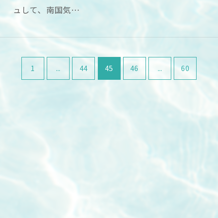
ュして、南国気…
1
...
44
45
46
...
60