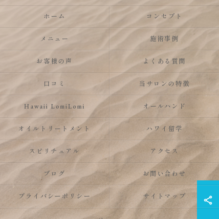
ホーム
コンセプト
メニュー
施術事例
お客様の声
よくある質問
口コミ
当サロンの特徴
Hawaii LomiLomi
オールハンド
オイルトリートメント
ハワイ留学
スピリチュアル
アクセス
ブログ
お問い合わせ
プライバシーポリシー
サイトマップ