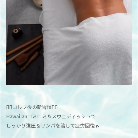
🏌️‍♂️ゴルフ後の新習慣🏌️‍♂️
Hawaiianロミロミ＆スウェディッシュで
しっかり強圧＆リンパを流して疲労回復🔥