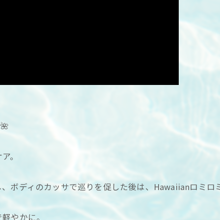
🌺
ケア。
ボディのカッサで巡りを促した後は、Hawaiianロミロ
で軽やかに。