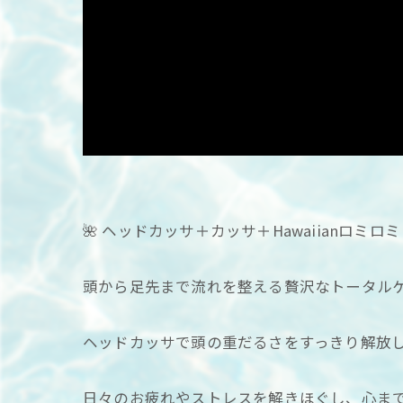
🌺 ヘッドカッサ＋カッサ＋Hawaiianロミロミ 
頭から足先まで流れを整える贅沢なトータル
ヘッドカッサで頭の重だるさをすっきり解放し、
日々のお疲れやストレスを解きほぐし、心ま