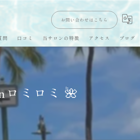
お問い合わせはこちら
質問
口コミ
当サロンの特徴
アクセス
ブログ
Hawaii LomiLomi
オールハンド
nロミロミ 🌺
オイルトリートメント
ハワイ留学
スピリチュアル