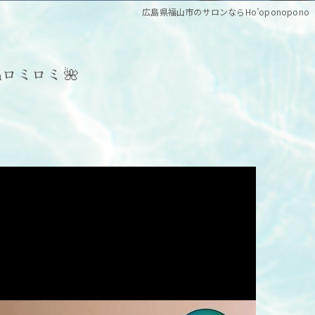
広島県福山市のサロンならHo’oponopono
nロミロミ 🌺