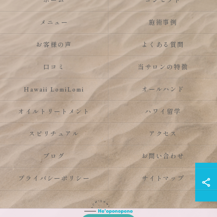
ホーム
コンセプト
メニュー
施術事例
お客様の声
よくある質問
口コミ
当サロンの特徴
Hawaii LomiLomi
オールハンド
オイルトリートメント
ハワイ留学
スピリチュアル
アクセス
ブログ
お問い合わせ
プライバシーポリシー
サイトマップ