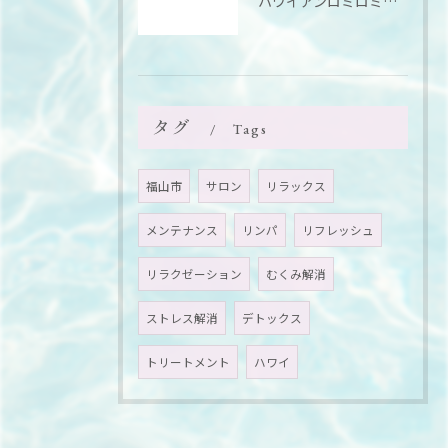
ハワイアンロミロミって、
タグ
Tags
福山市
サロン
リラックス
メンテナンス
リンパ
リフレッシュ
リラクゼーション
むくみ解消
ストレス解消
デトックス
トリートメント
ハワイ