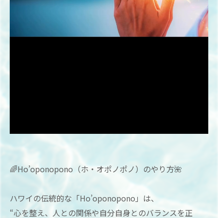
🌈Ho’oponopono（ホ・オポノポノ）のやり方🌺
ハワイの伝統的な「Ho’oponopono」は、
“心を整え、人との関係や自分自身とのバランスを正